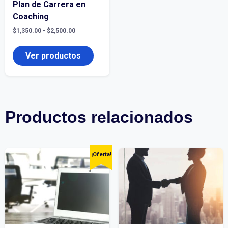
Plan de Carrera en
Coaching
Rango
$
1,350.00
-
$
2,500.00
de
precios:
desde
Ver productos
$1,350.00
hasta
$2,500.00
Productos relacionados
¡Oferta!