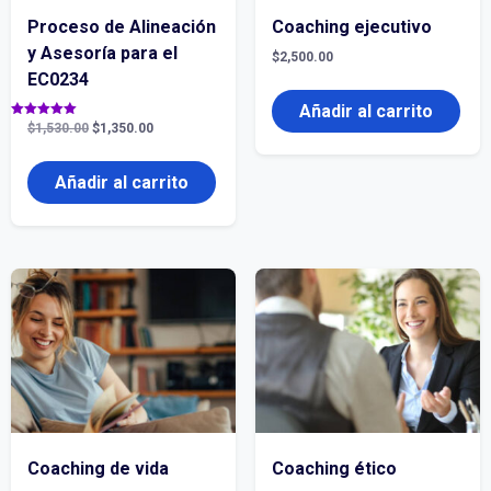
Proceso de Alineación
Coaching ejecutivo
y Asesoría para el
$
2,500.00
EC0234
Añadir al carrito
El
El
Valorado
$
1,530.00
$
1,350.00
con
precio
precio
5.00
original
actual
de 5
era:
es:
Añadir al carrito
$1,530.00.
$1,350.00.
Coaching de vida
Coaching ético