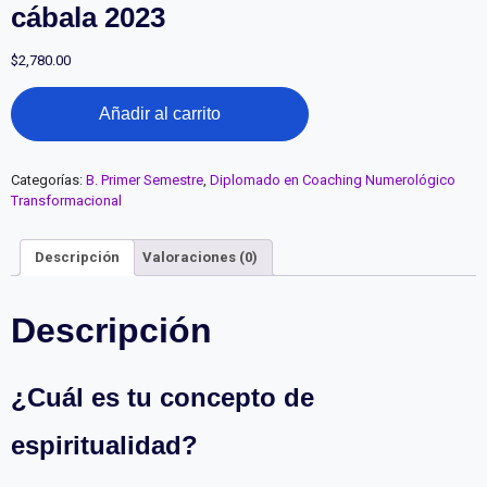
cábala 2023
$
2,780.00
4.
Añadir al carrito
Acompañamiento
espiritual
y
cábala
Categorías:
B. Primer Semestre
,
Diplomado en Coaching Numerológico
2023
Transformacional
cantidad
Descripción
Valoraciones (0)
Descripción
¿Cuál es tu concepto de
espiritualidad?