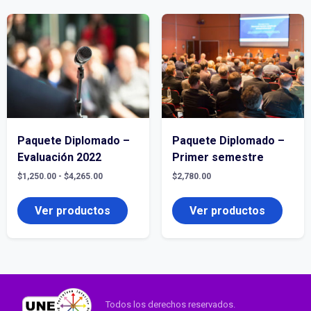
Paquete Diplomado –
Paquete Diplomado –
Evaluación 2022
Primer semestre
Rango
$
1,250.00
-
$
4,265.00
$
2,780.00
de
precios:
desde
Ver productos
Ver productos
$1,250.00
hasta
$4,265.00
Todos los derechos reservados.