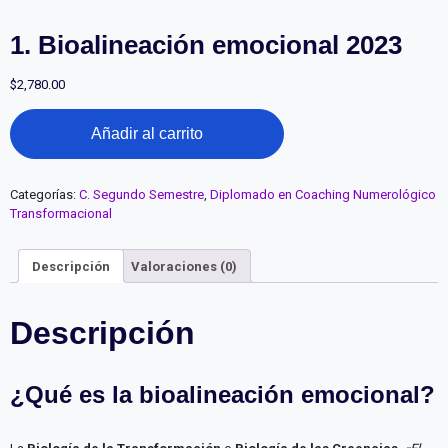
1. Bioalineación emocional 2023
$
2,780.00
1.
Añadir al carrito
Bioalineación
emocional
2023
cantidad
Categorías:
C. Segundo Semestre
,
Diplomado en Coaching Numerológico
Transformacional
Descripción
Valoraciones (0)
Descripción
¿Qué es la bioalineación emocional?